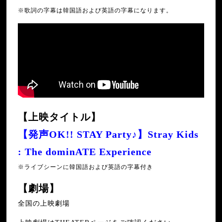
※歌詞の字幕は韓国語および英語の字幕になります。
【上映タイトル】
【発声OK!! STAY Party♪】Stray Kids
: The dominATE Experience
※ライブシーンに韓国語および英語の字幕付き
【劇場】
全国の上映劇場