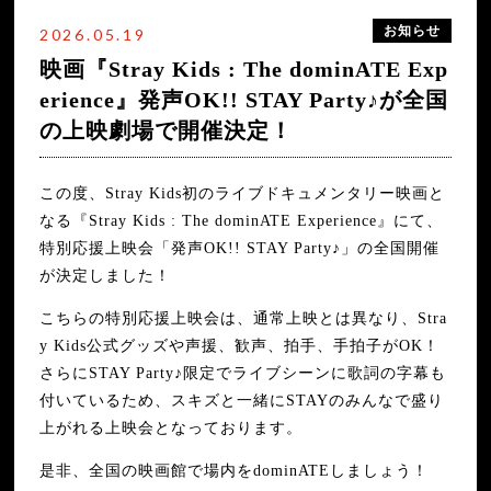
【発声OK!! STAY Party♪】『Stray Kids : The dominATE Experie
2026年6月
お知らせ
nce』アンコールスペシャル応援上映会
2026.05.19
2026年5月
映画『Stray Kids : The dominATE Exp
全国の映画館にてラッキードローイベント開催が決定！
2026年4月
erience』発声OK!! STAY Party♪が全国
映画『Stray Kids : The dominATE Experience』発声OK!! STAY P
2026年3月
arty♪が全国の上映劇場で開催決定！
の上映劇場で開催決定！
Stray Kids「MOUNTAINS」ライブパフォーマンス 冒頭シーンが解
禁！
この度、Stray Kids初のライブドキュメンタリー映画と
なる『Stray Kids : The dominATE Experience』にて、
特別応援上映会「発声OK!! STAY Party♪」の全国開催
が決定しました！
こちらの特別応援上映会は、通常上映とは異なり、Stra
y Kids公式グッズや声援、歓声、拍手、手拍子がOK！
さらにSTAY Party♪限定でライブシーンに歌詞の字幕も
付いているため、スキズと一緒にSTAYのみんなで盛り
上がれる上映会となっております。
是非、全国の映画館で場内をdominATEしましょう！